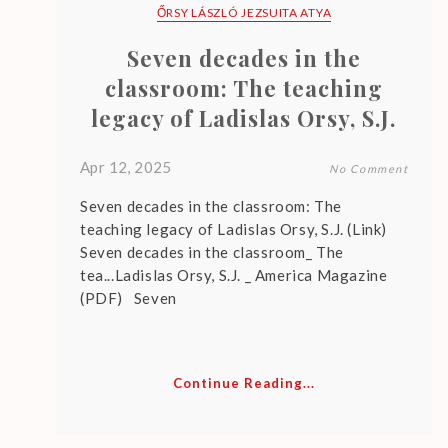
r
ŐRSY LÁSZLÓ JEZSUITA ATYA
e
Seven decades in the
n
o
classroom: The teaching
u
legacy of Ladislas Orsy, S.J.
p
c
Apr 12, 2025
No Comment
o
Seven decades in the classroom: The
m
teaching legacy of Ladislas Orsy, S.J. (Link)
i
Seven decades in the classroom_ The
n
tea...Ladislas Orsy, S.J. _ America Magazine
g
(PDF) Seven
e
v
e
Continue Reading...
n
t
s