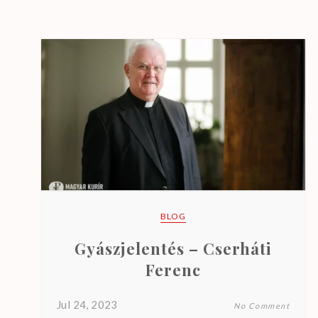
.
BLOG
Gyászjelentés – Cserháti
Ferenc
Jul 24, 2023
No Comment