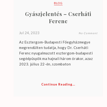
r
BLOG
e
Gyászjelentés – Cserháti
n
o
Ferenc
u
p
Jul 24, 2023
No Comment
c
Az Esztergom-Budapesti Főegyházmegye
o
megrendülten tudatja, hogy Dr. Cserháti
m
Ferenc nyugalmazott esztergom-budapesti
i
segédpüspök ma hajnali három órakor, azaz
n
2023. július 22-én, szombaton
g
e
v
Continue Reading...
e
n
t
s