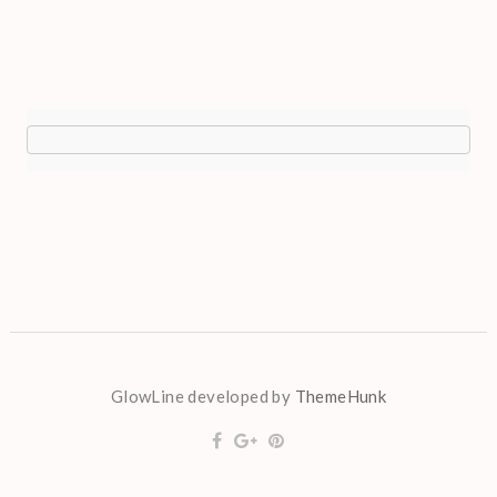
GlowLine developed by
ThemeHunk