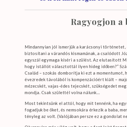
Ragyogjon a 
Mindannyian jól ismerjük a karácsonyi történetet, 
biztosítani a várandós kismamának, a csalódott Józs
egyszál egymaga kíséri a szülést. Az elutasított Már
hogy istállót választottál ilyen hideg időben?” Sz
Család – szokás domborítja ki ezt a momentumot, h
évezredek távolából is kompenzációért kiált – ma
mézecskét, vajas-édes tejecskét, szükségedet me
mondja. Csak születtél volna nálunk…
Most tekintsünk el attól, hogy mit tennénk, ha eg
fogadjuk be őket, és nemsokára érkezik a baba, men
tényleg az volt. (Valójában persze ez a gondolat n
Olyannyira más világ volt, hogy a fent leírt forga