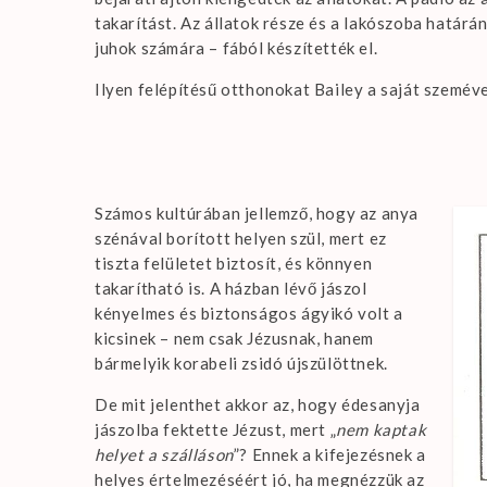
takarítást. Az állatok része és a lakószoba határán
juhok számára – fából készítették el.
Ilyen felépítésű otthonokat Bailey a saját szeméve
Számos kultúrában jellemző, hogy az anya
szénával borított helyen szül, mert ez
tiszta felületet biztosít, és könnyen
takarítható is. A házban lévő jászol
kényelmes és biztonságos ágyikó volt a
kicsinek – nem csak Jézusnak, hanem
bármelyik korabeli zsidó újszülöttnek.
De mit jelenthet akkor az, hogy édesanyja
jászolba fektette Jézust, mert „
nem kaptak
helyet a szálláson
”? Ennek a kifejezésnek a
helyes értelmezéséért jó, ha megnézzük az