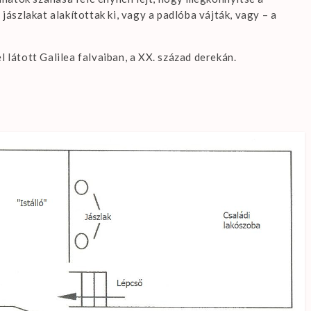
 jászlakat alakítottak ki, vagy a padlóba vájták, vagy – a
l látott Galilea falvaiban, a XX. század derekán.