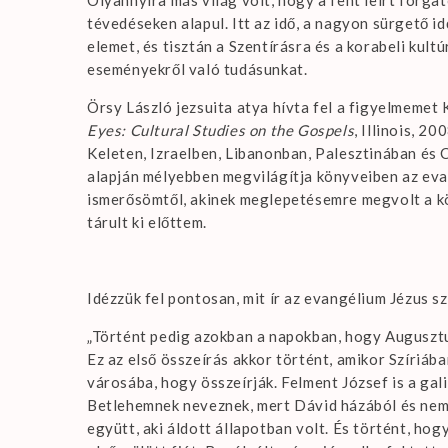
tévedéseken alapul. Itt az idő, a nagyon sürgető i
elemet, és tisztán a Szentírásra és a korabeli kul
eseményekről való tudásunkat.
Örsy László jezsuita atya hívta fel a figyelmemet
Eyes: Cultural Studies on the Gospels
, Illinois, 2
Keleten, Izraelben, Libanonban, Palesztinában és 
alapján mélyebben megvilágítja könyveiben az evan
ismerősömtől, akinek meglepetésemre megvolt a kö
tárult ki előttem.
Idézzük fel pontosan, mit ír az evangélium Jézus s
„Történt pedig azokban a napokban, hogy Augusztus
Ez az első összeírás akkor történt, amikor Szíriáb
városába, hogy összeírják. Felment József is a ga
Betlehemnek neveznek, mert Dávid házából és nem
együtt, aki áldott állapotban volt. És történt, hog