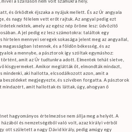
e, mivel a szálláson nem volt számukra hely.
tt, és őrködtek éjszaka a nyájuk mellett. És az Úr angyala
e, és nagy félelem vett erőt rajtuk. Az angyal pedig ezt
hirdetek nektek, amely az egész nép öröme lesz: üdvözítő
rosában. A jel pedig ez lesz számotokra: találtok egy
És hirtelen mennyei seregek sokasága jelent meg az angyallal,
 a magasságban Istennek, és a földön békesség, és az
gyalok a mennybe, a pásztorok így szóltak egymáshoz:
történt, amit az Úr tudtunkra adott. Elmentek tehát sietve,
kvő kisgyermeket. Amikor meglátták őt, elmondták mindazt,
s mindenki, aki hallotta, elcsodálkozott azon, amit a
a beszédeket megjegyezte, és szívében forgatta. A pásztorok
t mindazért, amit hallottak és láttak, úgy, ahogyan ő
ténet hagyományos értelmezése nem állja meg a helyét. A
ázából és nemzetségéből való volt, azaz királyi vérből
y ott született a nagy Dávid király, pedig amúgy egy