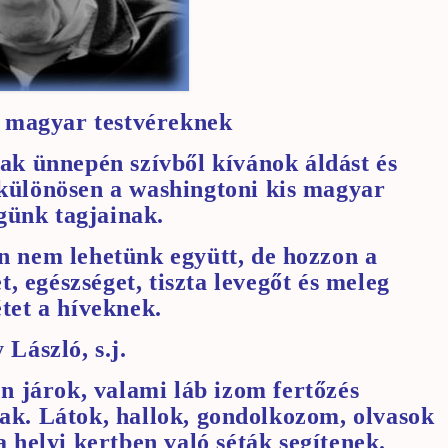
 magyar testvéreknek
k ünnepén szívből kívánok áldást és
különösen a washingtoni kis magyar
günk tagjainak.
n nem lehetünk együtt, de hozzon a
, egészséget, tiszta levegőt és meleg
étet a híveknek.
 László, s.j.
en járok, valami láb izom fertőzés
ak. Látok, hallok, gondolkozom, olvasok
a helyi kertben való séták segítenek.