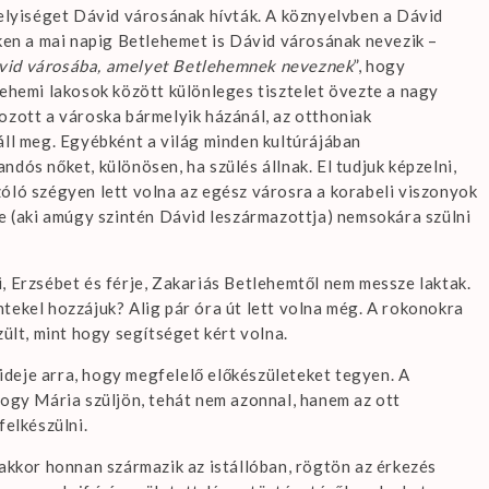
helyiséget Dávid városának hívták. A köznyelvben a Dávid
éken a mai napig Betlehemet is Dávid városának nevezik –
vid városába, amelyet Betlehemnek neveznek
”, hogy
lehemi lakosok között különleges tisztelet övezte a nagy
ozott a városka bármelyik házánál, az otthoniak
áll meg. Egyébként a világ minden kultúrájában
dós nőket, különösen, ha szülés állnak. El tudjuk képzelni,
óló szégyen lett volna az egész városra a korabeli viszonyok
ge (aki amúgy szintén Dávid leszármazottja) nemsokára szülni
, Erzsébet és férje, Zakariás Betlehemtől nem messze laktak.
tekel hozzájuk? Alig pár óra út lett volna még. A rokonokra
zült, mint hogy segítséget kért volna.
t ideje arra, hogy megfelelő előkészületeket tegyen. A
hogy Mária szüljön, tehát nem azonnal, hanem az ott
felkészülni.
 akkor honnan származik az istállóban, rögtön az érkezés