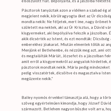
elsőszülött fiát. Bepólyálta, és a jászolba fektett
Pásztorok tanyáztak azon a vidéken a szabad ég ala
megjelent nekik, körülragyogta őket az Úr dicsőség
mondta nekik: Ne féljetek, mert íme, nagy örömet 
született ma nektek, aki az Úr Krisztus, a Dávid vá
kisgyermeket, aki bepólyálva fekszik a jászolban. 
akik dicsérték az Istent, és ezt mondták: Dicsőség
emberekhez jóakarat. Miután elmentek tőlük az an
Menjünk el Betlehembe, és nézzük meg azt, ami ott 
és megtalálták Máriát, Józsefet és a jászolban fe
amit erről a kisgyermekről az angyalok hirdettek, é
pásztorok mondtak nekik. Mária pedig mindezeket 
pedig visszatértek, dicsőítve és magasztalva Isten
megüzente nekik.”
Bailey nyomós érvekkel támasztja alá, hogy a tör
szöveg egyértelműen kimondja, hogy József Dávid h
származott. Betlehem nagyon büszke volt arra, hog