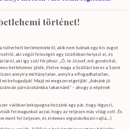
betlehemi történet!
a túlterhelt betlehemiekről, akik nem tudnak egy kis zugot
efről, aki végül feleségét egy istállóban helyezi el, és
iáról, aki így szól férjéhez: „Ó, te József, mit gondoltál,
ámos betlehemes játék, illetve maga a Szállást keres a Szent
iszen annyira méltánytalan, annyira elfogadhatatlan,
jd mi befogadjuk! Majd mi megszeretgetjük! „Adnánk jó
gszánván párnácskánkba takarnánk” – ahogy a népének
yszer valóban bekopogna hozzánk egy pár, hogy légyszi,
tsük fel magunkat azzal, hogy az teljesen más világ volt. És
em ment fel teljesen, és érdemes elgondolkozni rajta…)
tókönyv, ami kb. 1500 éve beleégett keresztény hitünkbe,