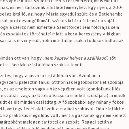
os apokrif írás született Jézus történetéről, melyeket az
nak, és nem tartoznak a hitletéteményhez. Egy ilyen, a 200-
el az istálló, az, hogy Mária egyedül szült, és a Betlehembe
 Jakab protoevangéliumát, számos kritika érte már a saját
, hogy a szerző nem ismerte a Szentföldet sem földrajzi, sem
 és csodálatos történetei miatt a kora-keresztény világban
ása ma is érvényesül, noha már talán csak a tudósok hallottak
lműen ott van, hogy „
nem kaptak helyet a szálláson
”, sőt
tte. Jászlak az istállóban szoktak lenni!
zetes, hogy a jászol az istállóban van. Azonban a
gyszerű palesztin falusi otthonnak legtöbbször két szobája
n, ez az emeleten vagy a ház végében volt (gondoljunk Illés
be szobát, vagy az Utolsó Vacsora emeleti szobájára), a másik
 aludt és élt minden családtag. A fő szobából egy néhány fokos
ett, ami egy fedél alatt volt a családi szobával. Oda zárták be
t. Ez praktikus megoldás volt, mert a gazdának így nem kellett
ősugárzóként melegen tartották a szobát. Reggel aztán a
állatok szállása felé enyhén lejt, hogy megkönnyítse a