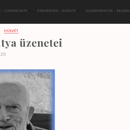
 – COMMUNITY
ESEMÉNYEK – EVENTS
OLVASMÁNYOK – READI
István Katolikus Közösség
HÚSVÉT
atya üzenetei
020