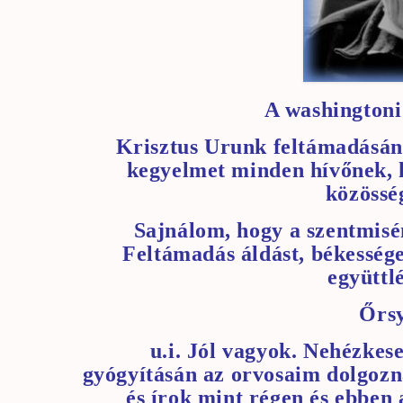
A washingtoni
Krisztus Urunk feltámadásána
kegyelmet minden hívőnek, 
közössé
Sajnálom, hogy a szentmisé
Feltámadás áldást, békességet
együttl
Őrsy
u.i. Jól vagyok. Nehézkes
gyógyításán az orvosaim dolgozn
és írok mint régen és ebben 