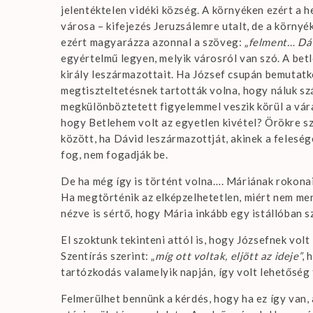
jelentéktelen vidéki község. A környéken ezért a 
városa – kifejezés Jeruzsálemre utalt, de a körny
ezért magyarázza azonnal a szöveg: „
felment… Dá
egyértelmű legyen, melyik városról van szó. A bet
király leszármazottait. Ha József csupán bemutatk
megtiszteltetésnek tartották volna, hogy náluk sz
megkülönböztetett figyelemmel veszik körül a váran
hogy Betlehem volt az egyetlen kivétel? Örökre sz
között, ha Dávid leszármazottját, akinek a felesé
fog, nem fogadják be.
De ha még így is történt volna…. Máriának rokonai
Ha megtörténik az elképzelhetetlen, miért nem men
nézve is sértő, hogy Mária inkább egy istállóban s
El szoktunk tekinteni attól is, hogy Józsefnek vol
Szentírás szerint: „
míg ott voltak, eljött az ideje”
, 
tartózkodás valamelyik napján, így volt lehetőség 
Felmerülhet bennünk a kérdés, hogy ha ez így van,