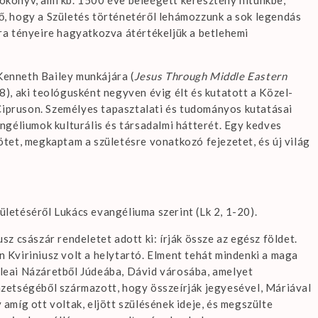
dő, hogy a Születés történetéről lehámozzunk a sok legendás
túra tényeire hagyatkozva átértékeljük a betlehemi
 Kenneth Bailey munkájára (
Jesus Through Middle Eastern
008), aki teológusként negyven évig élt és kutatott a Közel-
Cipruson. Személyes tapasztalati és tudományos kutatásai
géliumok kulturális és társadalmi hátterét. Egy kedves
tet, megkaptam a születésre vonatkozó fejezetet, és új világ
zületéséről Lukács evangéliuma szerint (Lk 2, 1-20).
z császár rendeletet adott ki: írják össze az egész földet.
an Kviriniusz volt a helytartó. Elment tehát mindenki a maga
lileai Názáretből Júdeába, Dávid városába, amelyet
zetségéből származott, hogy összeírják jegyesével, Máriával
y amíg ott voltak, eljött szülésének ideje, és megszülte