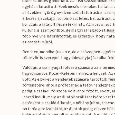
utáni születés gondolata. Az első századokban szám
egyház elutasított. Ezek mesés elemeket tartalmaz
as években, görög nyelven született írásban szerep
érkezés éjszakáján történő születés. Ezt az írást,
korában, a kitalált részletek miatt. Az írásból süt
kulturális szempontból, de magával ragadó stílusa
több nyelvre lefordították, és láthatjuk, hogy hat
az eredeti műről.
Rendben, mondhatjuk erre, de a szövegben egyérte
többször is szerepel, hogy édesanyja jászolba fekte
Valóban, a mai nyugati olvasó számára az a termés
hagyományos Közel-Keleten nem ez a helyzet. Az e
volt. Az egyiket a vendégek számára tartották fen
történetére, ahol a prófétának a tetőn rendeznek 
pedig a családi, fő szoba volt, ahol főzött, evett,
lépcső indult, mely az állatok szálláshelyére vezet
esténként a család állatait, a néhány juhot, tehene
tartania a tolvajoktól, az állatok pedig eleven h
bejárati ajtón kiengedték az állatokat. A padló az 