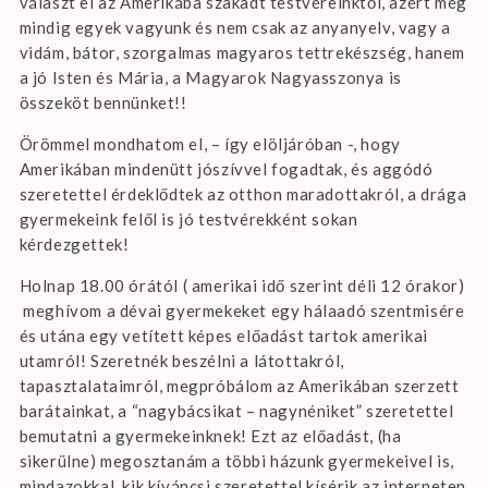
választ el az Amerikába szakadt testvéreinktől, azért még
mindig egyek vagyunk és nem csak az anyanyelv, vagy a
vidám, bátor, szorgalmas magyaros tettrekészség, hanem
a jó Isten és Mária, a Magyarok Nagyasszonya is
összeköt bennünket!!
Örömmel mondhatom el, – így elöljáróban -, hogy
Amerikában mindenütt jószívvel fogadtak, és aggódó
szeretettel érdeklődtek az otthon maradottakról, a drága
gyermekeink felől is jó testvérekként sokan
kérdezgettek!
Holnap 18.00 órától ( amerikai idő szerint déli 12 órakor)
meghívom a dévai gyermekeket egy hálaadó szentmisére
és utána egy vetített képes előadást tartok amerikai
utamról! Szeretnék beszélni a látottakról,
tapasztalataimról, megpróbálom az Amerikában szerzett
barátainkat, a “nagybácsikat – nagynéniket” szeretettel
bemutatni a gyermekeinknek! Ezt az előadást, (ha
sikerülne) megosztanám a többi házunk gyermekeivel is,
mindazokkal, kik kíváncsi szeretettel kísérik az interneten