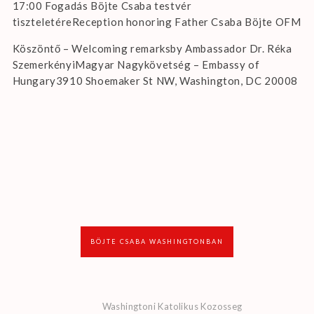
17:00 Fogadás Böjte Csaba testvér
tiszteletéreReception honoring Father Csaba Böjte OFM
Köszöntő – Welcoming remarksby Ambassador Dr. Réka
SzemerkényiMagyar Nagykövetség – Embassy of
Hungary3910 Shoemaker St NW, Washington, DC 20008
BÖJTE CSABA WASHINGTONBAN
Washingtoni Katolikus Kozosseg