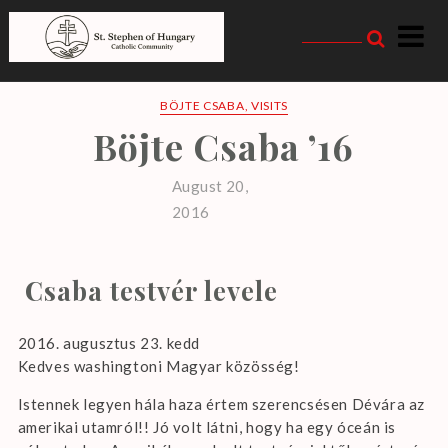
Skip
to
content
Magyarországi Szent
István Katolikus
BÖJTE CSABA
,
VISITS
Böjte Csaba ’16
Közösség
August 20,
2016
Csaba testvér levele
2016. augusztus 23. kedd
Kedves washingtoni Magyar közösség!
Istennek legyen hála haza értem szerencsésen Dévára az
amerikai utamról!! Jó volt látni, hogy ha egy óceán is