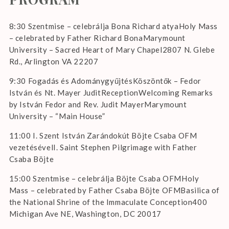
8:30 Szentmise – celebrálja Bona Richard atyaHoly Mass
– celebrated by Father Richard BonaMarymount
University – Sacred Heart of Mary Chapel2807 N. Glebe
Rd., Arlington VA 22207
9:30 Fogadás és AdománygyűjtésKöszöntők – Fedor
István és Nt. Mayer JuditReceptionWelcoming Remarks
by István Fedor and Rev. Judit MayerMarymount
University – “Main House”
11:00 I. Szent István Zarándokút Böjte Csaba OFM
vezetésévelI. Saint Stephen Pilgrimage with Father
Csaba Böjte
15:00 Szentmise – celebrálja Böjte Csaba OFMHoly
Mass – celebrated by Father Csaba Böjte OFMBasilica of
the National Shrine of the Immaculate Conception400
Michigan Ave NE, Washington, DC 20017