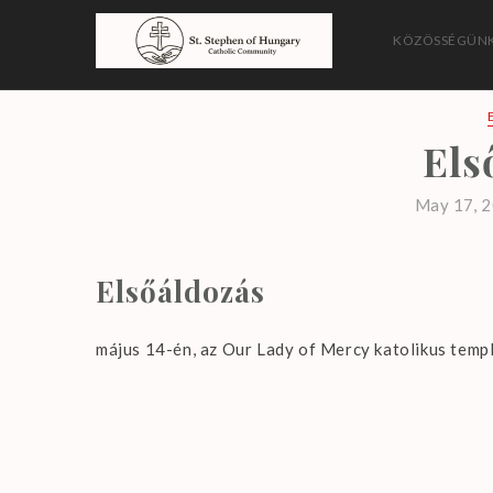
Skip
to
KÖZÖSSÉGÜNK
content
Magyarországi Szent 
Els
May 17, 
Elsőáldozás
május 14-én, az Our Lady of Mercy katolikus tem