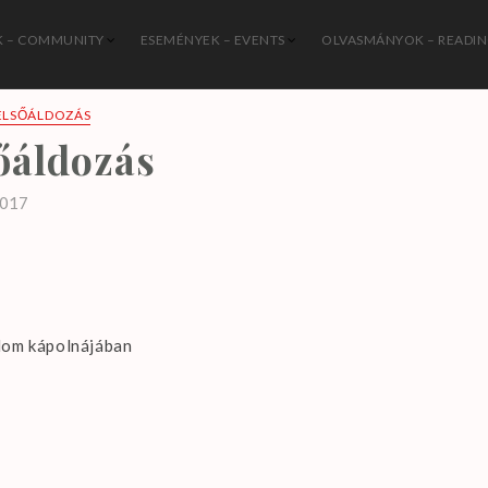
 – COMMUNITY
ESEMÉNYEK – EVENTS
OLVASMÁNYOK – READI
István Katolikus Közösség
ELSŐÁLDOZÁS
őáldozás
2017
plom kápolnájában