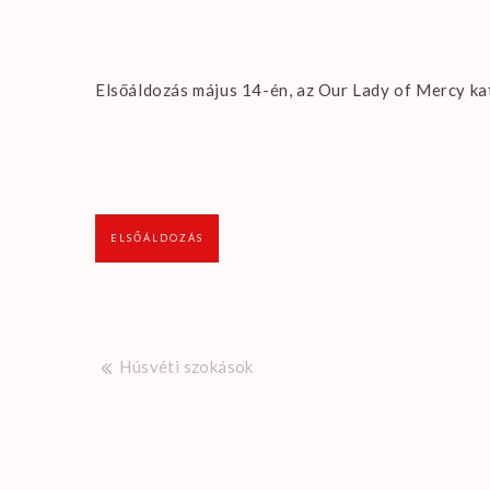
Elsőáldozás május 14-én, az Our Lady of Mercy k
ELSŐÁLDOZÁS
Post
Húsvéti szokások
navigation