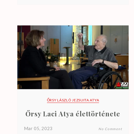
t
s
.
ŐRSY LÁSZLÓ JEZSUITA ATYA
Őrsy Laci Atya élettörténete
Mar 05, 2023
No Comment