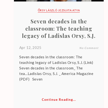
a
r
ŐRSY LÁSZLÓ JEZSUITA ATYA
e
Seven decades in the
n
o
classroom: The teaching
u
legacy of Ladislas Orsy, S.J.
p
c
Apr 12, 2025
No Comment
o
Seven decades in the classroom: The
m
teaching legacy of Ladislas Orsy, S.J. (Link)
i
Seven decades in the classroom_ The
n
tea...Ladislas Orsy, S.J. _ America Magazine
g
(PDF) Seven
e
v
e
Continue Reading...
n