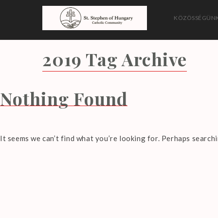
Skip
to
KÖZÖSSÉGÜNK
content
Magyarországi Szent 
2019
Tag Archive
Nothing Found
It seems we can’t find what you’re looking for. Perhaps searchi