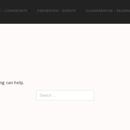
 – COMMUNITY
ESEMÉNYEK – EVENTS
OLVASMÁNYOK – READI
István Katolikus Közösség
ng can help.
Search
for: