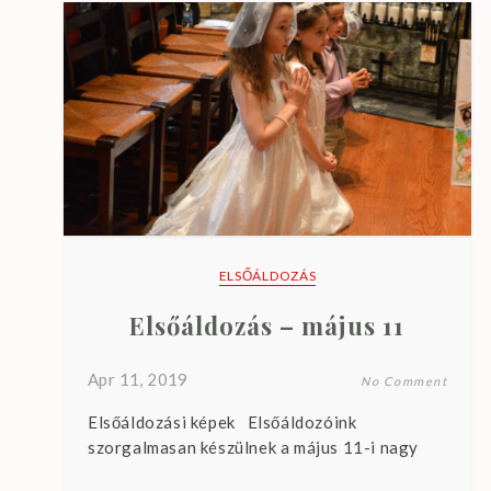
.
ELSŐÁLDOZÁS
Elsőáldozás – május 11
Apr 11, 2019
No Comment
Elsőáldozási képek Elsőáldozóink
szorgalmasan készülnek a május 11-i nagy