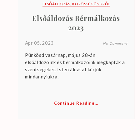
r
ELSŐÁLDOZÁS
,
KÖZÖSSÉGÜNKRŐL
e
Elsőáldozás Bérmálkozás
n
o
2023
u
p
Apr 05, 2023
No Comment
c
Pünkösd vasárnap, május 28-án
o
elsőáldozóink és bérmálkozóink megkapták a
m
szentségeket. Isten áldását kérjük
i
mindannyiukra.
n
g
e
Continue Reading...
v
e
n
t
s