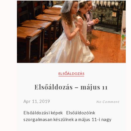
.
ELSŐÁLDOZÁS
Elsőáldozás – május 11
Apr 11, 2019
No Comment
Elsőáldozási képek Elsőáldozóink
szorgalmasan készülnek a május 11-i nagy