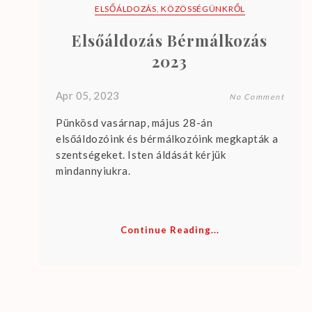
r
ELSŐÁLDOZÁS
,
KÖZÖSSÉGÜNKRŐL
e
Elsőáldozás Bérmálkozás
n
o
2023
u
p
Apr 05, 2023
No Comment
c
Pünkösd vasárnap, május 28-án
o
elsőáldozóink és bérmálkozóink megkapták a
m
szentségeket. Isten áldását kérjük
i
mindannyiukra.
n
g
e
Continue Reading...
v
e
n
t
s