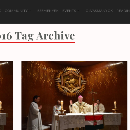
 – COMMUNITY
ESEMÉNYEK – EVENTS
OLVASMÁNYOK – READI
István Katolikus Közösség
016
Tag Archive