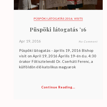
a
r
e
PÜSPÖKI LÁTOGATÁS 2016
,
VISITS
n
o
Püspöki látogatás ’16
u
p
Apr 19, 2016
No Comment
c
Püspöki látogatás - április 19, 2016 Bishop
o
visit on April 19, 2016 Április 19-én d.u. 4:30
m
órakor Főtisztelendő Dr. Cserháti Ferenc, a
i
külföldön élő katolikus magyarok
n
g
e
Continue Reading...
v
e
n