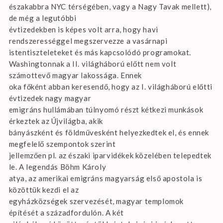
északabbra NYC térségében, vagy a Nagy Tavak mellett),
de még a legutóbbi
évtizedekben is képes volt arra, hogy havi
rendszerességgel megszervezze a vasárnapi
istentiszteleteket és más kapcsolódó programokat.
Washingtonnak a II. világháború előtt nem volt
számottevő magyar lakossága. Ennek
oka főként abban keresendő, hogy az I. világháború előtti
évtizedek nagy magyar
emigráns hullámában túlnyomó részt kétkezi munkások
érkeztek az Újvilágba, akik
bányászként és földművesként helyezkedtek el, és ennek
megfelelő szempontok szerint
jellemzően pl. az északi iparvidékek közelében telepedtek
le. A legendás Böhm Károly
atya, az amerikai emigráns magyarság első apostola is
közöttük kezdi el az
egyházközségek szervezését, magyar templomok
építését a századfordulón. A két