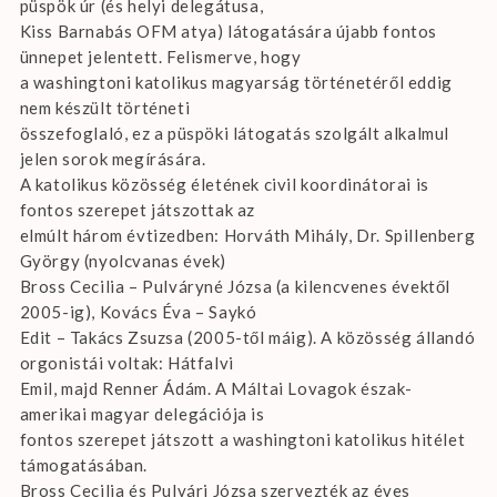
püspök úr (és helyi delegátusa,
Kiss Barnabás OFM atya) látogatására újabb fontos
ünnepet jelentett. Felismerve, hogy
a washingtoni katolikus magyarság történetéről eddig
nem készült történeti
összefoglaló, ez a püspöki látogatás szolgált alkalmul
jelen sorok megírására.
A katolikus közösség életének civil koordinátorai is
fontos szerepet játszottak az
elmúlt három évtizedben: Horváth Mihály, Dr. Spillenberg
György (nyolcvanas évek)
Bross Cecilia – Pulváryné Józsa (a kilencvenes évektől
2005-ig), Kovács Éva – Saykó
Edit – Takács Zsuzsa (2005-től máig). A közösség állandó
orgonistái voltak: Hátfalvi
Emil, majd Renner Ádám. A Máltai Lovagok észak-
amerikai magyar delegációja is
fontos szerepet játszott a washingtoni katolikus hitélet
támogatásában.
Bross Cecilia és Pulvári Józsa szervezték az éves