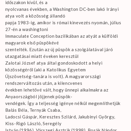
időszakon kívül, és a
nyolcvanas években, a Washington DC-ben lakó Irányi
atya volt a közösség állandó
papja 1983-ig, amikor is római kinevezés nyomán, július
27-én a washingtoni
Immaculate Conception bazilikában az atyát a külföldi
magyarok első püspökévé
szentelték. Ezután az új püspök a szolgálatával járó
utazgatásai miatt éveken keresztül
Zalotai József atya által gondoskodott a helyi
közösségéről (aki a Katolikus Egyetem
Újszövetség-tanára is volt). A magyarországi
rendszerváltozás után, a kilencvenes
években lehetővé vált, hogy ünnepi alkalmakra az
Anyaországból jöjjenek püspök-
vendégek. Így a teljesség igénye nélkül megemlíthetjük
Balás Béla, Ternyák Csaba,
Ladocsi Gáspár, Keresztes Szilárd, Jakubinyi György,
Kiss-Rigó László, Seregély
István (1996), Várszegi Asztrik (1998), Bosák Nándor