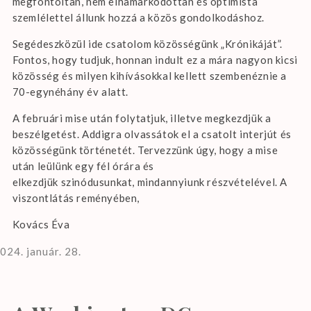
megfontoltan, nem elhamarkodottan és optimista
szemlélettel állunk hozzá a közös gondolkodáshoz.
Segédeszközül ide csatolom közösségünk „Krónikáját”.
Fontos, hogy tudjuk, honnan indult ez a mára nagyon kicsi
közösség és milyen kihívásokkal kellett szembenéznie a
70-egynéhány év alatt.
A februári mise után folytatjuk, illetve megkezdjük a
beszélgetést. Addigra olvassátok el a csatolt interjút és
közösségünk történetét. Tervezzünk úgy, hogy a mise
után leülünk egy fél órára és
elkezdjük szinódusunkat, mindannyiunk részvételével. A
viszontlátás reményében,
Kovács Éva
január. 28.