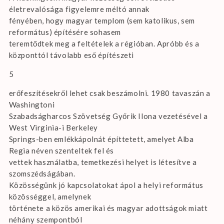
életrevalósága figyelemre méltó annak
fényében, hogy magyar templom (sem katolikus, sem
református) építésére sohasem
teremtődtek meg a feltételek a régióban. Apróbb és a
központtól távolabb eső építészeti
5
erőfeszítésekről lehet csak beszámolni. 1980 tavaszán a
Washingtoni
Szabadságharcos Szövetség Győrik Ilona vezetésével a
West Virginia-i Berkeley
Springs-ben emlékkápolnát építtetett, amelyet Alba
Regia néven szenteltek fel és
vettek használatba, temetkezési helyet is létesítve a
szomszédságában.
Közösségünk jó kapcsolatokat ápol a helyi református
közösséggel, amelynek
története a közös amerikai és magyar adottságok miatt
néhány szempontból