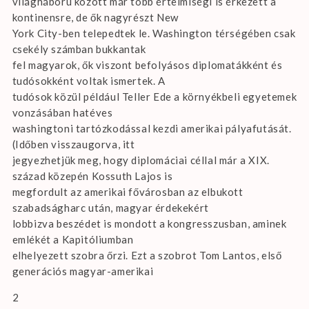
világháború között már több értelmiségi is érkezett a
kontinensre, de ők nagyrészt New
York City-ben telepedtek le. Washington térségében csak
csekély számban bukkantak
fel magyarok, ők viszont befolyásos diplomatákként és
tudósokként voltak ismertek. A
tudósok közül például Teller Ede a környékbeli egyetemek
vonzásában hatéves
washingtoni tartózkodással kezdi amerikai pályafutását.
(Időben visszaugorva, itt
jegyezhetjük meg, hogy diplomáciai céllal már a XIX.
század közepén Kossuth Lajos is
megfordult az amerikai fővárosban az elbukott
szabadságharc után, magyar érdekekért
lobbizva beszédet is mondott a kongresszusban, aminek
emlékét a Kapitóliumban
elhelyezett szobra őrzi. Ezt a szobrot Tom Lantos, első
generációs magyar-amerikai
2