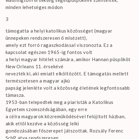
minden lehetséges módon
3
támogatta a helyi katolikus közösséget (magyar
ünnepeken rendszeresen ő misézett),
amely ezt forró ragaszkodással viszonozta. Ez a
kapcsolat egészen 1965-ig fontos volt
a helyi magyar hitélet számára, amikor Hannan püspököt
New Orleans 11. érsekévé
nevezték ki, aki emiatt elköltözött. E támogatás mellett
természetesen a magyar ajkú
papság jelenléte volt a közösség életének legfontosabb
támasza.
1953-ban telepedtek meg a piaristák a Katolikus
Egyetem szomszédságában, egy erre
a célra magyarok közreműködésével felújított házban,
akik ettől kezdve a közösség lelki
gondozásában főszerepet játszottak. Rozsály Ferenc
SchP atya rendszeresen