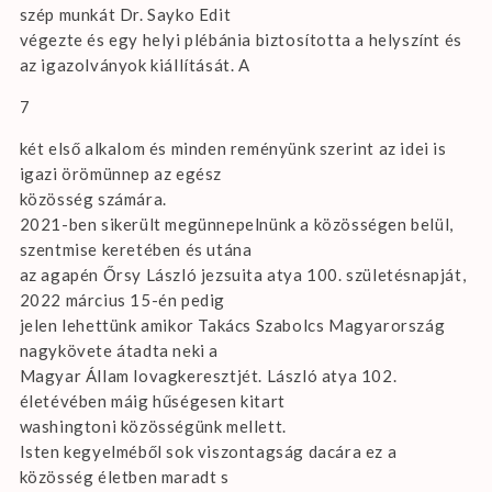
szép munkát Dr. Sayko Edit
végezte és egy helyi plébánia biztosította a helyszínt és
az igazolványok kiállítását. A
7
két első alkalom és minden reményünk szerint az idei is
igazi örömünnep az egész
közösség számára.
2021-ben sikerült megünnepelnünk a közösségen belül,
szentmise keretében és utána
az agapén Őrsy László jezsuita atya 100. születésnapját,
2022 március 15-én pedig
jelen lehettünk amikor Takács Szabolcs Magyarország
nagykövete átadta neki a
Magyar Állam lovagkeresztjét. László atya 102.
életévében máig hűségesen kitart
washingtoni közösségünk mellett.
Isten kegyelméből sok viszontagság dacára ez a
közösség életben maradt s