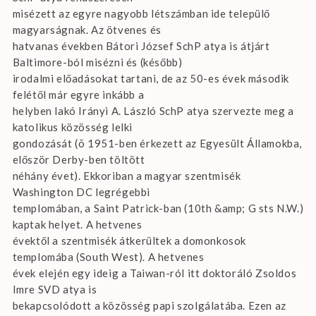
misézett az egyre nagyobb létszámban ide települő
magyarságnak. Az ötvenes és
hatvanas években Bátori József SchP atya is átjárt
Baltimore-ból misézni és (később)
irodalmi előadásokat tartani, de az 50-es évek második
felétől már egyre inkább a
helyben lakó Irányi A. László SchP atya szervezte meg a
katolikus közösség lelki
gondozását (õ 1951-ben érkezett az Egyesült Államokba,
először Derby-ben töltött
néhány évet). Ekkoriban a magyar szentmisék
Washington DC legrégebbi
templomában, a Saint Patrick-ban (10th &amp; G sts N.W.)
kaptak helyet. A hetvenes
évektől a szentmisék átkerültek a domonkosok
templomába (South West). A hetvenes
évek elején egy ideig a Taiwan-ról itt doktoráló Zsoldos
Imre SVD atya is
bekapcsolódott a közösség papi szolgálatába. Ezen az