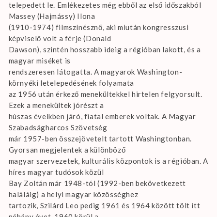
telepedett le. Emlékezetes még ebből az első időszakból
Massey (Hajmássy) Ilona
(1910-1974) filmszínésznő, aki miután kongresszusi
képviselő volt a férje (Donald
Dawson), szintén hosszabb ideig a régióban lakott, és a
magyar miséket is
rendszeresen látogatta. A magyarok Washington-
környéki letelepedésének folyamata
az 1956 után érkező menekültekkel hirtelen felgyorsult.
Ezek a menekültek jórészt a
húszas éveikben járó, fiatal emberek voltak. A Magyar
Szabadságharcos Szövetség
már 1957-ben összejövetelt tartott Washingtonban.
Gyorsan megjelentek a különböző
magyar szervezetek, kulturális központok is a régióban. A
híres magyar tudósok közül
Bay Zoltán már 1948-tól (1992-ben bekövetkezett
haláláig) a helyi magyar közösséghez
tartozik, Szilárd Leo pedig 1961 és 1964 között tölt itt
néhány évet. 1960 körül a