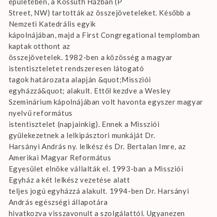
épületében, a Kossuth Házban (P
Street, NW) tartották az összejöveteleket. Később a
Nemzeti Katedrális egyik
kápolnájában, majd a First Congregational templomban
kaptak otthont az
összejövetelek. 1982-ben a közösség a magyar
istentiszteletet rendszeresen látogató
tagok határozata alapján &quot;Missziói
egyházzá&quot; alakult. Ettől kezdve a Wesley
Szeminárium kápolnájában volt havonta egyszer magyar
nyelvű református
istentisztelet (napjainkig). Ennek a Missziói
gyülekezetnek a lelkipásztori munkáját Dr.
Harsányi András ny. lelkész és Dr. Bertalan Imre, az
Amerikai Magyar Református
Egyesület elnöke vállalták el. 1993-ban a Missziói
Egyház a két lelkész vezetése alatt
teljes jogú egyházzá alakult. 1994-ben Dr. Harsányi
András egészségi állapotára
hivatkozva visszavonult a szolgálattól. Ugyanezen