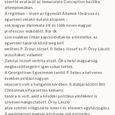
szentté avatását az Immaculate Conception bazilika
altemplomában.
A régióban – lévén az Egyesült Államok fővárosa és
egyetemi oktató-kutató központ –
sok magyar diplomata élt és több neves magyar
professzor működött. Bár ők
szorosabban ritkán kapcsolódtak be a hitéletbe, az
egyetemi tanárok közül meg kell
említeni P. Zrínyi József, P. Sebes József és P. Őrsy László
jezsuitákat, valamint
Zalotai József verbita atyát. Ők a helyi magyarság
megbecsültségéért igen sokat tettek.
A Georgetown Egyetemen tanító P. Sebes a hetvenes
években például nagyon
népszerű volt a hallgatók körében. A diákjai között Bill
Clintonnak kifejezetten kedvenc
tanára is volt, amit a későbbi politikus elnökként is
szívesen hangoztatott. Örsy László
atya szintén világszerte ismert és elismert egyházjogász.
A washingtoni magyar közösség sok évtizedes