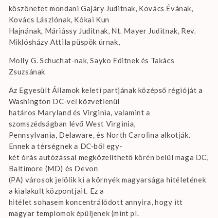
köszönetet mondani Gajáry Juditnak, Kovács Évának,
Kovács Lászlónak, Kókai Kun
Hajnának, Máriássy Juditnak, Nt. Mayer Juditnak, Rev.
Miklósházy Attila püspök úrnak,
Molly G. Schuchat-nak, Sayko Editnek és Takács
Zsuzsának
Az Egyesült Államok keleti partjának középső régióját a
Washington DC-vel közvetlenül
határos Maryland és Virginia, valamint a
szomszédságban lévő West Virginia,
Pennsylvania, Delaware, és North Carolina alkotják.
Ennek a térségnek a DC-ből egy-
két órás autózással megközelíthető körén belül maga DC,
Baltimore (MD) és Devon
(PA) városok jelölik ki a környék magyarsága hitéletének
a kialakult központjait. Ez a
hitélet sohasem koncentrálódott annyira, hogy itt
magyar templomok épüljenek (mint pl.