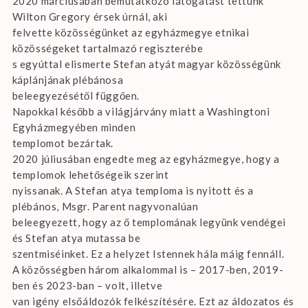
2020 márciusában bemutatkozó látogatást tettünk
Wilton Gregory érsek úrnál, aki
felvette közösségünket az egyházmegye etnikai
közösségeket tartalmazó regiszterébe
s egyúttal elismerte Stefan atyát magyar közösségünk
káplánjának plébánosa
beleegyezésétől függően.
Napokkal később a világjárvány miatt a Washingtoni
Egyházmegyében minden
templomot bezártak.
2020 júliusában engedte meg az egyházmegye, hogy a
templomok lehetőségeik szerint
nyissanak. A Stefan atya temploma is nyitott és a
plébános, Msgr. Parent nagyvonalúan
beleegyezett, hogy az ő templomának legyünk vendégei
és Stefan atya mutassa be
szentmiséinket. Ez a helyzet Istennek hála máig fennáll.
A közösségben három alkalommal is – 2017-ben, 2019-
ben és 2023-ban – volt, illetve
van igény elsőáldozók felkészítésére. Ezt az áldozatos és