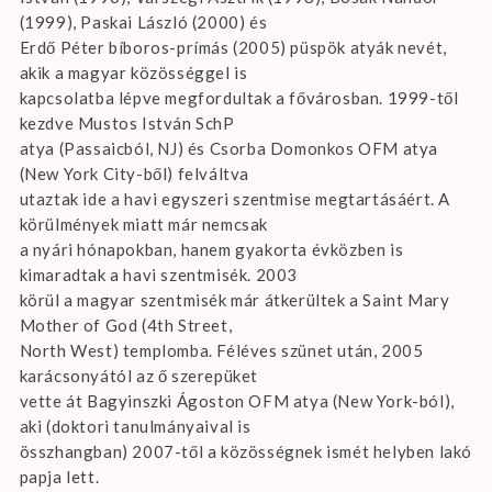
(1999), Paskai László (2000) és
Erdő Péter bíboros-prímás (2005) püspök atyák nevét,
akik a magyar közösséggel is
kapcsolatba lépve megfordultak a fővárosban. 1999-től
kezdve Mustos István SchP
atya (Passaicból, NJ) és Csorba Domonkos OFM atya
(New York City-ből) felváltva
utaztak ide a havi egyszeri szentmise megtartásáért. A
körülmények miatt már nemcsak
a nyári hónapokban, hanem gyakorta évközben is
kimaradtak a havi szentmisék. 2003
körül a magyar szentmisék már átkerültek a Saint Mary
Mother of God (4th Street,
North West) templomba. Féléves szünet után, 2005
karácsonyától az ő szerepüket
vette át Bagyinszki Ágoston OFM atya (New York-ból),
aki (doktori tanulmányaival is
összhangban) 2007-től a közösségnek ismét helyben lakó
papja lett.