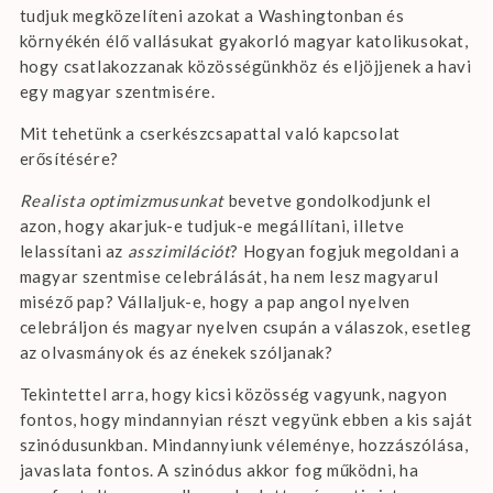
tudjuk megközelíteni azokat a Washingtonban és
környékén élő vallásukat gyakorló magyar katolikusokat,
hogy csatlakozzanak közösségünkhöz és eljöjjenek a havi
egy magyar szentmisére.
Mit tehetünk a cserkészcsapattal való kapcsolat
erősítésére?
Realista optimizmusunkat
bevetve gondolkodjunk el
azon, hogy akarjuk-e tudjuk-e megállítani, illetve
lelassítani az
asszimilációt
? Hogyan fogjuk megoldani a
magyar szentmise celebrálását, ha nem lesz magyarul
miséző pap? Vállaljuk-e, hogy a pap angol nyelven
celebráljon és magyar nyelven csupán a válaszok, esetleg
az olvasmányok és az énekek szóljanak?
Tekintettel arra, hogy kicsi közösség vagyunk, nagyon
fontos, hogy mindannyian részt vegyünk ebben a kis saját
szinódusunkban. Mindannyiunk véleménye, hozzászólása,
javaslata fontos. A szinódus akkor fog működni, ha