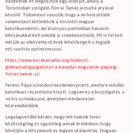
Kezdetnek itt megosztok egy interjút, amely a
Torontoban szolgáló Forrai Tamás jezsuita atyával
készült. Tudomásul vesszük, hogy a mi helyzetünk
valamelyest különbözik a torontói magyar
katolikusokétól, ám bizonyos pontokban hasonló
kihívásokkal kell nekünk is szembenéznünk. Mi is fel kell
mérjük az elkövetkező évek lehetőségeit s tegyük
ezt
realista optimizmussal.
https://www.bocskairadio.org/miskolci-
gimnaziumigazgatotol-a-kanadai-magyarok-papjaig-
forrai-tamas-sj/
Ferenc Pápa szinódust kezdeményezett, amelyre minden
katolikust részvételre hívott. Legyen ez a beszélgetés
a
mi kis
szinódusunk,
amelyben mindannyian
közreműködünk.
Legalapvetőbb kérdés, hogy mit tudunk tenni
közösségileg és egyénileg annak érdekében, hogy
bővüljön a létszámunk és legyen utánpótlás. Hogyan