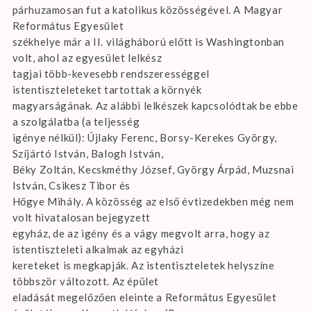
párhuzamosan fut a katolikus közösségével. A Magyar
Református Egyesület
székhelye már a II. világháború előtt is Washingtonban
volt, ahol az egyesület lelkész
tagjai több-kevesebb rendszerességgel
istentiszteleteket tartottak a környék
magyarságának. Az alábbi lelkészek kapcsolódtak be ebbe
a szolgálatba (a teljesség
igénye nélkül): Újlaky Ferenc, Borsy-Kerekes György,
Szíjártó István, Balogh István,
Béky Zoltán, Kecskméthy József, György Árpád, Muzsnai
István, Csikesz Tibor és
Hőgye Mihály. A közösség az első évtizedekben még nem
volt hivatalosan bejegyzett
egyház, de az igény és a vágy megvolt arra, hogy az
istentiszteleti alkalmak az egyházi
kereteket is megkapják. Az istentiszteletek helyszíne
többször változott. Az épület
eladását megelőzően eleinte a Református Egyesület