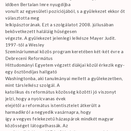
időben Bertalan Imre nyugdíjba
vonult az egyesületi pozíciójából, s a gyülekezet ekkor őt
választotta meg
lelkipásztorának. Ezt a szolgálatot 2008. júliusában
bekövetkezett haláláig hűségesen
végezte. A gyülekezet jelenlegi lelkésze Mayer Judit.
1997-től a Wesley
Szemináriummal közös program keretében két-két évre a
Debreceni Református
Hittudományi Egyetem végzett diákjai közül érkezik egy-
egy ösztöndíjas hallgató
Washingtonba, aki tanulmányai mellett a gyülekezetben,
mint társlelkész szolgál. A
katolikus és református közösség közötti jó viszonyt
jelzi, hogy a nyolcvanas évek
elejétől a református istentisztelet átkerült a
harmadikról a negyedik vasárnapra, hogy
így a vegyes felekezetű házaspárok mindkét magyar
közösséget látogathassák. Az