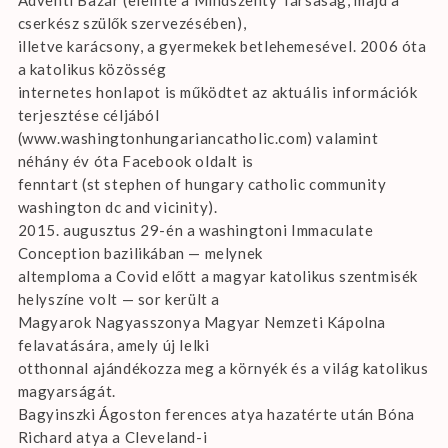
cserkész szülők szervezésében),
illetve karácsony, a gyermekek betlehemesével. 2006 óta
a katolikus közösség
internetes honlapot is működtet az aktuális információk
terjesztése céljából
(www.washingtonhungariancatholic.com) valamint
néhány év óta Facebook oldalt is
fenntart (st stephen of hungary catholic community
washington dc and vicinity).
2015. augusztus 29-én a washingtoni Immaculate
Conception bazilikában — melynek
altemploma a Covid előtt a magyar katolikus szentmisék
helyszíne volt — sor került a
Magyarok Nagyasszonya Magyar Nemzeti Kápolna
felavatására, amely új lelki
otthonnal ajándékozza meg a környék és a világ katolikus
magyarságát.
Bagyinszki Ágoston ferences atya hazatérte után Bóna
Richard atya a Cleveland-i