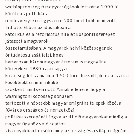
washingtoni régió magyarságának létszáma 1.000 fő
körül mozgott, bár a
rendezvényeken egyszerre 200 főnél több nem volt
látható. Ebben az időszakban a
katolikus és a református hitélet központi szerepet
játszott a magyarok
összetartásában. A magyarok helyi közösségének
öntudatosulását jelzi, hogy
hamarosan három magyar étterem is megnyílt a
környéken. 1980-ra a magyar
közösség létszáma már 1.500 főre duzzadt, de ez a szám a
későbbiekben már inkább
csökkent, mintsem nőtt. Annak ellenére, hogy a
washingtoni közösség sohasem
tartozott a népesebb magyar emigráns telepek közé, a
főváros országos és nemzetközi
politikai szerepénél fogva az itt élő magyarokat mindig a
magyar ügyhöz való sajátos
viszonyukban becsülte meg az ország és a világ emigráns