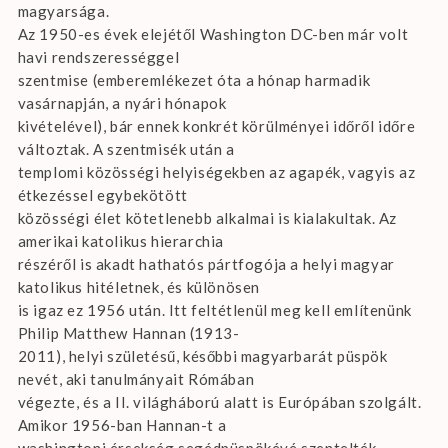
magyarsága.
Az 1950-es évek elejétől Washington DC-ben már volt
havi rendszerességgel
szentmise (emberemlékezet óta a hónap harmadik
vasárnapján, a nyári hónapok
kivételével), bár ennek konkrét körülményei időről időre
változtak. A szentmisék után a
templomi közösségi helyiségekben az agapék, vagyis az
étkezéssel egybekötött
közösségi élet kötetlenebb alkalmai is kialakultak. Az
amerikai katolikus hierarchia
részéről is akadt hathatós pártfogója a helyi magyar
katolikus hitéletnek, és különösen
is igaz ez 1956 után. Itt feltétlenül meg kell említenünk
Philip Matthew Hannan (1913-
2011), helyi születésű, későbbi magyarbarát püspök
nevét, aki tanulmányait Rómában
végezte, és a II. világháború alatt is Európában szolgált.
Amikor 1956-ban Hannan-t a
washingtoni érsekség segédpüspökévé szentelték,