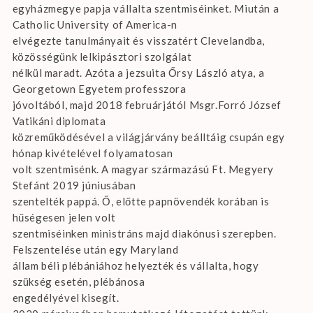
egyházmegye papja vállalta szentmiséinket. Miután a
Catholic University of America-n
elvégezte tanulmányait és visszatért Clevelandba,
közösségünk lelkipásztori szolgálat
nélkül maradt. Azóta a jezsuita Őrsy László atya, a
Georgetown Egyetem professzora
jóvoltából, majd 2018 februárjától Msgr.Forró József
Vatikáni diplomata
közreműködésével a világjárvány beálltáig csupán egy
hónap kivételével folyamatosan
volt szentmisénk. A magyar származású Ft. Megyery
Stefánt 2019 júniusában
szentelték pappá. Ő, előtte papnövendék korában is
hűségesen jelen volt
szentmiséinken ministráns majd diakónusi szerepben.
Felszentelése után egy Maryland
állam béli plébániához helyezték és vállalta, hogy
szükség esetén, plébánosa
engedélyével kisegít.