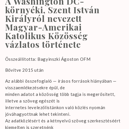
A Washington DC-
környéki, Szent István
Királyról nevezett
Magyar-Amerikai
Katolikus Közösség
vázlatos története
Összeállította: Bagyinszki Ágoston OFM
Bővítve 2015 után
Az alábbi összefoglaló — írásos források hiányában —
visszaemlékezésekre épül, de
minden adatot a közösség több tagja is megerősített,
illetve a szöveg egészét is
internetes levelezőlistánkon való közlés nyomán
jóváhagyottnak lehet tekinteni.
Az adatközlésért és a kétnyelvű szöveg szerkesztéséért
kiemelten is szeretnénk