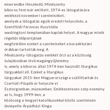
miserendbe illeszkedő, Mindszenty
bíboros fent már említett, 1974-es látogatására
emlékező novemberi szentmiséket,
amelyek a látogatás egyik eredeti helyszínén, a
Szentföldi Ferences Kusztódia
washingtoni templomában kaptak helyet. A magyar misék
régebbi időpontjának
megfelelően ezeket a szentmiséket a koradélutáni
órákban tartották meg. A
Mindszenty-látogatás emlékét őrzi az a közösség
tulajdonában lévő magángyűjtemény
is, amely a bíboros által 1974-ben használt liturgikus
tárgyakból áll. Ezeket a liturgikus
tárgyakat 2015-ben Magyarországra szállíttattuk és
Cserháti Püspök úr helyezte el
Esztergomban, múzeumban. Emlékezetesen szép esemény
az is, hogy 1999-ben, a
közösség a lengyel katolikusokkal közös szentmisén
ünnepelte Árpádházi Kinga