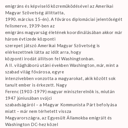
emigráns és képviselő közreműködésével az Amerikai
Magyar Szövetség állíttatta,
1990. március 15-én). A főváros diplomáciai jelentőségét
felismerve, 1939-ben az
emigráns magyarság életének koordinálásában akkor már
három évtizede központi
szerepet játszó Amerikai Magyar Szövetség is
elérkezettnek látta az időt arra, hogy
központi irodát állítson fel Washingtonban.
A II. világháború utáni években Washington, már, mint a
szabad világ fővárosa, egyre
intenzívebben vonzotta a magyarokat, akik között sok
tanult ember is érkezett. Nagy
Ferenc (1903-1979) magyar miniszterelnök is, miután
1947 júniusában svájci
szabadságáról – a Magyar Kommunista Párt befolyása
miatt – már nem térhetett vissza
Magyarországra, az Egyesült Államokba emigrált és
Washington DC-hez közel