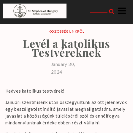
Skip
to
content
Magyarországi Szent
István Katolikus
KÖZÖSSÉGÜNKRŐL
Levél a katolikus
Közösség
Testvéreknek
January 30,
2024
Kedves katolikus testvérek!
Januári szentmisénk után összegyűltünk az ott jelenlevők
egy beszélgetést indító javaslat meghallgatására, amely
javaslat a közösségünk túléléséről szól és ennélfogva
mindannyiunknak érdeke ebben részt vállalni.