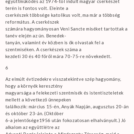
együttműködés az 1974-tõl indult magyar cserkészet
terén is fontos volt. Eleinte a
cserkészek többsége katolikus volt, ma már a többség
református. A cserkészek
számára hagyományosan Veni Sancte miséket tartottak a
tanév elején az ún. Benedek-
tanyán, valamint év közben is ők olvastak fel a
szentmiséken. A cserkészek száma a
kezdeti 30 és 40 főről mára 70-75-re növekedett.
6
Az elmúlt évtizedekre visszatekintve szép hagyomány,
hogy a környék keresztény
magyarsága a felekezeti szentmisék és istentiszteletek
mellett a következő ünnepeken
találkozik: március 15-én, Anyák Napján, augusztus 20-án
és október 23-án. (Október
6-a jelentősége1956 után fokozatosan elhalványult.) Jó
alkalom az együttlétre az
Adventi Bazár (eleinte a Mindszenty Társaság, majd a