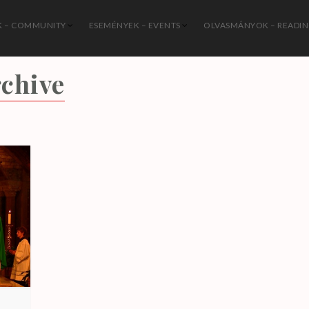
 – COMMUNITY
ESEMÉNYEK – EVENTS
OLVASMÁNYOK – READI
István Katolikus Közösség
chive