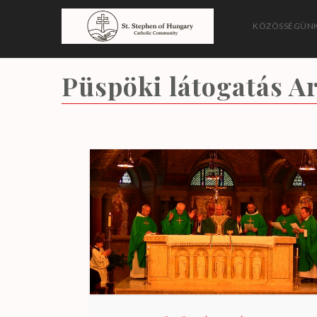
Skip
to
KÖZÖSSÉGÜNK
content
Magyarországi Szent 
Püspöki látogatás
Ar