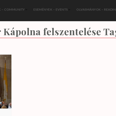
 – COMMUNITY
ESEMÉNYEK – EVENTS
OLVASMÁNYOK – READI
István Katolikus Közösség
Kápolna felszentelése
Ta