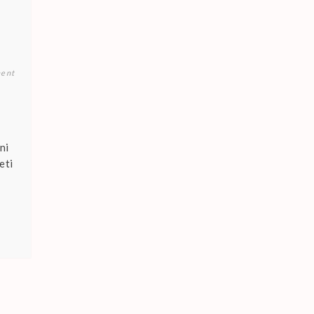
ent
Y
ni
eti