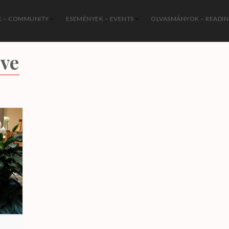
 – COMMUNITY
ESEMÉNYEK – EVENTS
OLVASMÁNYOK – READI
István Katolikus Közösség
ive