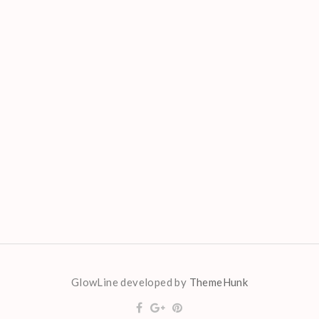
GlowLine developed by
ThemeHunk