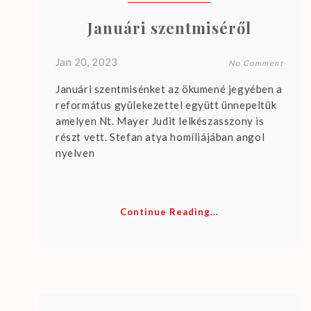
t
s
Januári szentmiséről
.
Jan 20, 2023
No Comment
Januári szentmisénket az ökumené jegyében a
református gyülekezettel együtt ünnepeltük
amelyen Nt. Mayer Judit lelkészasszony is
részt vett. Stefan atya homíliájában angol
nyelven
Continue Reading...