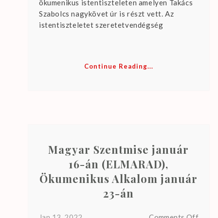
ökumenikus istentiszteleten amelyen Takács
Szabolcs nagykövet úr is részt vett. Az
istentiszteletet szeretetvendégség
Continue Reading...
Magyar Szentmise január
16-án (ELMARAD),
Ökumenikus Alkalom január
23-án
on
Jan 13, 2022
Comments Off