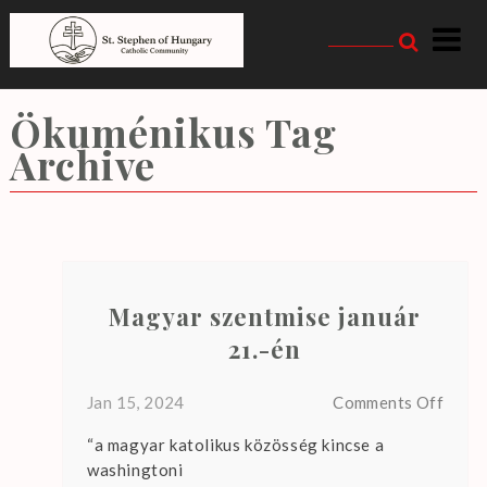
Skip
to
content
Magyarországi Szent
István Katolikus
Ökuménikus
Tag
Közösség
Archive
Magyar szentmise január
21.-én
T
h
on
Jan 15, 2024
Comments Off
e
Magy
r
“a magyar katolikus közösség kincse a
szent
e
washingtoni
januá