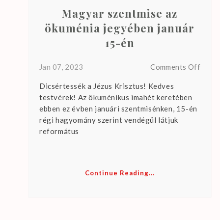
Magyar szentmise az
ökuménia jegyében január
15-én
on
Jan 07, 2023
Comments Off
Magy
Dicsértessék a Jézus Krisztus! Kedves
szent
testvérek! Az ökuménikus imahét keretében
az
ebben ez évben januári szentmisénken, 15-én
ökum
régi hagyomány szerint vendégül látjuk
jegyé
református
januá
15-
én
Continue Reading...