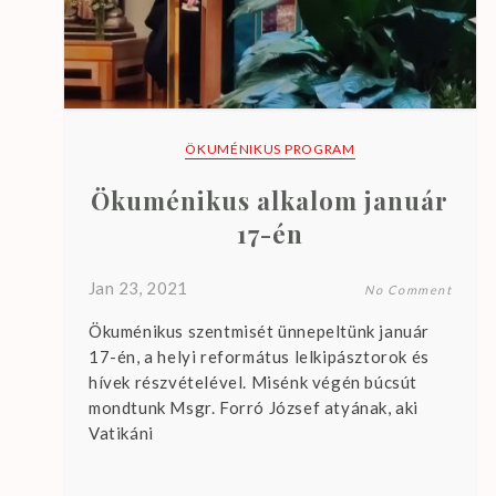
ÖKUMÉNIKUS PROGRAM
Ökuménikus alkalom január
17-én
Jan 23, 2021
No Comment
Ökuménikus szentmisét ünnepeltünk január
17-én, a helyi református lelkipásztorok és
hívek részvételével. Misénk végén búcsút
mondtunk Msgr. Forró József atyának, aki
Vatikáni