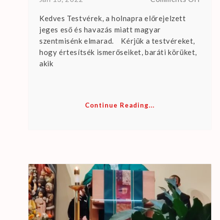
Magy
Kedves Testvérek, a holnapra előrejelzett
Szent
jeges eső és havazás miatt magyar
januá
szentmisénk elmarad. Kérjük a testvéreket,
16-
hogy értesítsék ismerőseiket, baráti körüket,
án
akik
(ELM
Ökum
Alkal
januá
Continue Reading...
23-
án