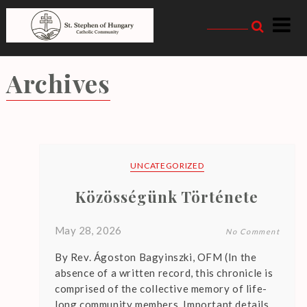
Skip
to
content
Magyarországi Szent
István Katolikus
Archives
Közösség
UNCATEGORIZED
Közösségünk Története
T
h
May 28, 2026
No Comment
e
r
By Rev. Ágoston Bagyinszki, OFM (In the
e
absence of a written record, this chronicle is
comprised of the collective memory of life-
a
long community members. Important details