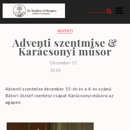
Skip
to
content
Magyarországi Szent
István Katolikus
ADVENTI
Adventi szentmise &
Közösség
Karácsonyi műsor
December 17,
2019
Adventi szentmise december 15-én és a 4-es számú
Bátori József cserkész csapat Karácsonyi műsora az
agapen.